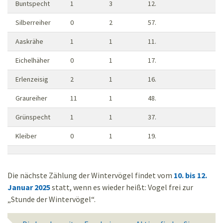
Buntspecht
1
3
12.
Silberreiher
0
2
57.
Aaskrähe
1
1
11.
Eichelhäher
0
1
17.
Erlenzeisig
2
1
16.
Graureiher
11
1
48.
Grünspecht
1
1
37.
Kleiber
0
1
19.
Die nächste Zählung der Wintervögel findet vom
10. bis 12.
Januar 2025
statt, wenn es wieder heißt: Vogel frei zur
„Stunde der Wintervögel“.