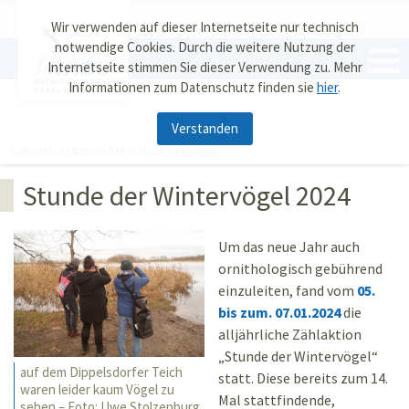
Wir verwenden auf dieser Internetseite nur technisch
notwendige Cookies. Durch die weitere Nutzung der
Internetseite stimmen Sie dieser Verwendung zu. Mehr
Naturschutzstation
Informationen zum Datenschutz finden sie
hier
.
Rotes Haus
Verstanden
Naturschutzstation Rotes Haus
Aktuelles
Stunde der Wintervögel 2024
Um das neue Jahr auch
ornithologisch gebührend
einzuleiten, fand vom
05.
bis zum. 07.01.2024
die
alljährliche Zählaktion
„Stunde der Wintervögel“
auf dem Dippelsdorfer Teich
statt. Diese bereits zum 14.
waren leider kaum Vögel zu
Mal stattfindende,
sehen – Foto: Uwe Stolzenburg