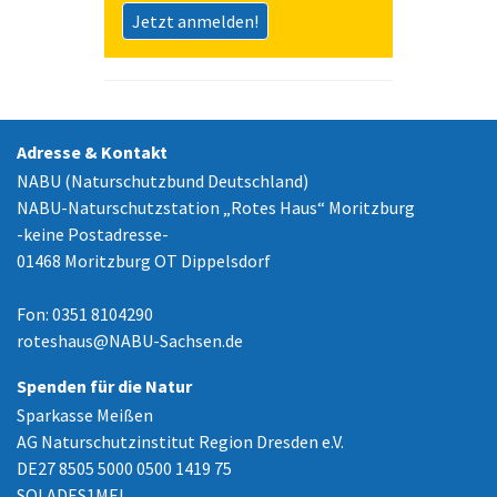
Jetzt anmelden!
Adresse & Kontakt
NABU (Naturschutzbund Deutschland)
NABU-Naturschutzstation „Rotes Haus“ Moritzburg
-keine Postadresse-
01468 Moritzburg OT Dippelsdorf
Fon: 0351 8104290
roteshaus
@
NABU-Sachsen.de
Spenden für die Natur
Sparkasse Meißen
AG Naturschutzinstitut Region Dresden e.V.
DE27 8505 5000 0500 1419 75
SOLADES1MEI