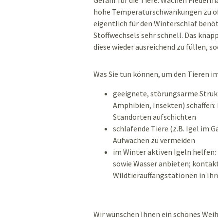
Gefahr für die Tiere. Wachen Flederm
hohe Temperaturschwankungen zu oft u
eigentlich für den Winterschlaf benö
Stoffwechsels sehr schnell. Das knap
diese wieder ausreichend zu füllen, so
Was Sie tun können, um den Tieren im 
geeignete, störungsarme Struktu
Amphibien, Insekten) schaffen:
Standorten aufschichten
schlafende Tiere (z.B. Igel im 
Aufwachen zu vermeiden
im Winter aktiven Igeln helfen
sowie Wasser anbieten; kontakt
Wildtierauffangstationen in Ihr
Wir wünschen Ihnen ein schönes Weih