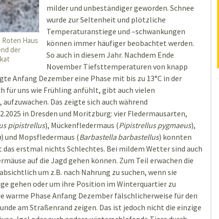
milder und unbeständiger geworden. Schnee
wurde zur Seltenheit und plötzliche
Temperaturanstiege und –schwankungen
m Roten Haus
können immer häufiger beobachtet werden.
end der
So auch in diesem Jahr. Nachdem Ende
mkat
November Tiefsttemperaturen von knapp
gte Anfang Dezember eine Phase mit bis zu 13°C in der
h für uns wie Frühling anfühlt, gibt auch vielen
, aufzuwachen. Das zeigte sich auch während
2.2025 in Dresden und Moritzburg: vier Fledermausarten,
us pipistrellus
), Mückenfledermaus (
Pipistrellus pygmaeus
),
a
) und Mopsfledermaus (
Barbastella barbastellus
) konnten
t das erstmal nichts Schlechtes. Bei mildem Wetter sind auch
edermäuse auf die Jagd gehen können. Zum Teil erwachen die
absichtlich um z.B. nach Nahrung zu suchen, wenn sie
ige gehen oder um ihre Position im Winterquartier zu
die warme Phase Anfang Dezember fälschlicherweise für den
unde am Straßenrand zeigen. Das ist jedoch nicht die einzige