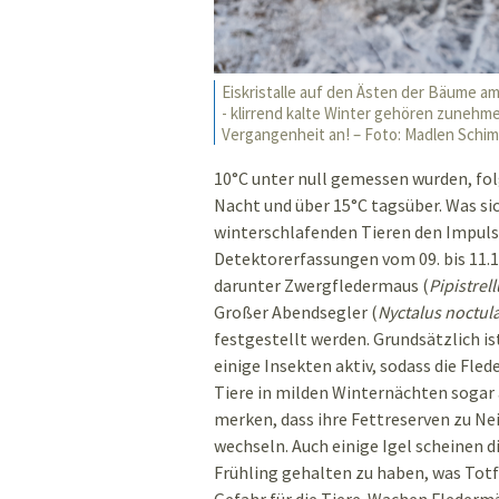
Eiskristalle auf den Ästen der Bäume a
- klirrend kalte Winter gehören zunehm
Vergangenheit an! – Foto: Madlen Schi
10°C unter null gemessen wurden, fol
Nacht und über 15°C tagsüber. Was sic
winterschlafenden Tieren den Impuls
Detektorerfassungen vom 09. bis 11.1
darunter Zwergfledermaus (
Pipistrell
Großer Abendsegler (
Nyctalus noctul
festgestellt werden. Grundsätzlich is
einige Insekten aktiv, sodass die Fl
Tiere in milden Winternächten sogar 
merken, dass ihre Fettreserven zu Ne
wechseln. Auch einige Igel scheinen 
Frühling gehalten zu haben, was Totf