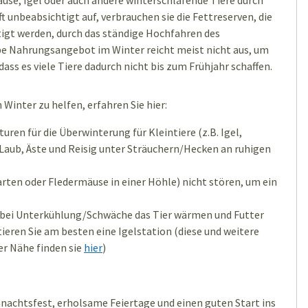
äuse, Igel oder auch andere winterschlafende Tiere durch
nbeabsichtigt auf, verbrauchen sie die Fettreserven, die
tigt werden, durch das ständige Hochfahren des
pe Nahrungsangebot im Winter reicht meist nicht aus, um
dass es viele Tiere dadurch nicht bis zum Frühjahr schaffen.
Winter zu helfen, erfahren Sie hier:
ren für die Überwinterung für Kleintiere (z.B. Igel,
 Laub, Äste und Reisig unter Sträuchern/Hecken an ruhigen
Garten oder Fledermäuse in einer Höhle) nicht stören, um ein
: bei Unterkühlung/Schwäche das Tier wärmen und Futter
ieren Sie am besten eine Igelstation (diese und weitere
er Nähe finden sie
hier
)
nachtsfest, erholsame Feiertage und einen guten Start ins