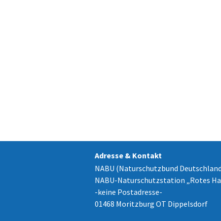
Adresse & Kontakt
NABU (Naturschutzbund Deutschland
NABU-Naturschutzstation „Rotes Ha
-keine Postadresse-
01468 Moritzburg OT Dippelsdorf