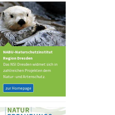
NABU-Naturschutzinstitut
Region Dresden
Das NSI Dresden widmet sich in
zahlreichen Projekten dem
Natur- und Artenschutz.
zur Homepage