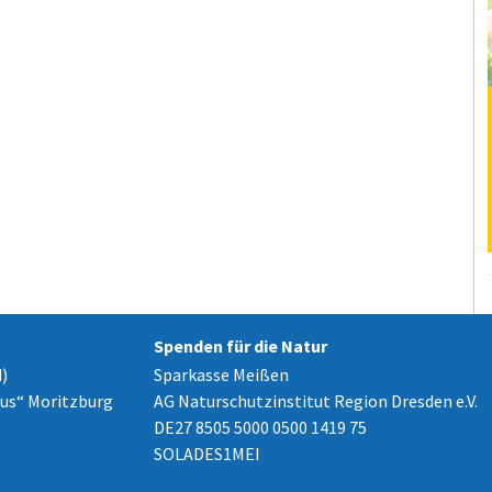
Spenden für die Natur
)
Sparkasse Meißen
us“ Moritzburg
AG Naturschutzinstitut Region Dresden e.V.
DE27 8505 5000 0500 1419 75
SOLADES1MEI